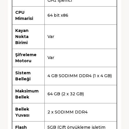
GHz işlemci
CPU
64 bit x86
Mimarisi
Kayan
Nokta
Var
Birimi
Şifreleme
Var
Motoru
Sistem
4 GB SODIMM DDR4 (1 x 4 GB)
Belleği
Maksimum
64 GB (2 x 32 GB)
Bellek
Bellek
2 x SODIMM DDR4
Yuvası
Flash
5GB (Çift önyükleme işletim