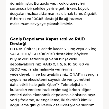
donatılmıştır. Bu güçlü yapı, çoklu görevleri
sorunsuz bir şekilde yerine getirirken, büyük
dosyaları hızlıca aktarmanıza olanak tanır. Gigabit
Ethernet ve 10GbE desteği ile ağ hızınızı
maksimum seviyeye çıkarabilirsiniz.
Geniş Depolama Kapasitesi ve RAID
Desteği
Bu NAS ünitesi, 8 adede kadar 3.5 inç veya 2.5 inç
SATA HDD/SSD sürücüsü destekler, böylece
büyük veri setlerini güvenli bir şekilde
depolayabilirsiniz. RAID 0, 1, 5, 6, 10, 50, 60 ve
JBOD yapılandırmalarıyla verilerinizi
yedekleyebilir ve koruyabilirsiniz. QNAP'ın zengin
uygulama ekosistemi sayesinde veri yönetimi
daha etkili hale gelir. Qtier™ Teknolojisi, sık
kullanılan verilere hızlı erişim sağlarken, diğer
verileri daha ekonomik depolama alanlarına taşır.
Veri şifreleme, IP engelleme, iki faktörlü kimlik
doğrulama gibi güvenlik özellikleriyle verileriniz