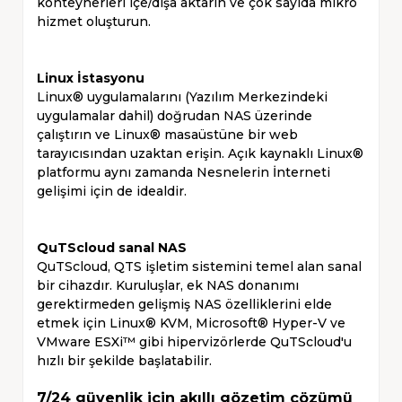
konteynerleri içe/dışa aktarın ve çok sayıda mikro
hizmet oluşturun.
Linux İstasyonu
Linux® uygulamalarını (Yazılım Merkezindeki
uygulamalar dahil) doğrudan NAS üzerinde
çalıştırın ve Linux® masaüstüne bir web
tarayıcısından uzaktan erişin. Açık kaynaklı Linux®
platformu aynı zamanda Nesnelerin İnterneti
gelişimi için de idealdir.
QuTScloud sanal NAS
QuTScloud, QTS işletim sistemini temel alan sanal
bir cihazdır. Kuruluşlar, ek NAS donanımı
gerektirmeden gelişmiş NAS özelliklerini elde
etmek için Linux® KVM, Microsoft® Hyper-V ve
VMware ESXi™ gibi hipervizörlerde QuTScloud'u
hızlı bir şekilde başlatabilir.
7/24 güvenlik için akıllı gözetim çözümü