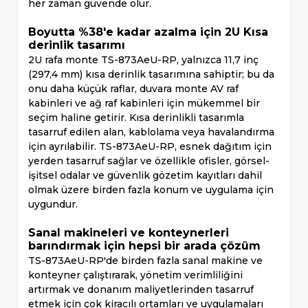
her zaman güvende olur.
Boyutta %38'e kadar azalma için 2U Kısa
derinlik tasarımı
2U rafa monte TS-873AeU-RP, yalnızca 11,7 inç
(297,4 mm) kısa derinlik tasarımına sahiptir; bu da
onu daha küçük raflar, duvara monte AV raf
kabinleri ve ağ raf kabinleri için mükemmel bir
seçim haline getirir. Kısa derinlikli tasarımla
tasarruf edilen alan, kablolama veya havalandırma
için ayrılabilir. TS-873AeU-RP, esnek dağıtım için
yerden tasarruf sağlar ve özellikle ofisler, görsel-
işitsel odalar ve güvenlik gözetim kayıtları dahil
olmak üzere birden fazla konum ve uygulama için
uygundur.
Sanal makineleri ve konteynerleri
barındırmak için hepsi bir arada çözüm
TS-873AeU-RP'de birden fazla sanal makine ve
konteyner çalıştırarak, yönetim verimliliğini
artırmak ve donanım maliyetlerinden tasarruf
etmek için çok kiracılı ortamları ve uygulamaları