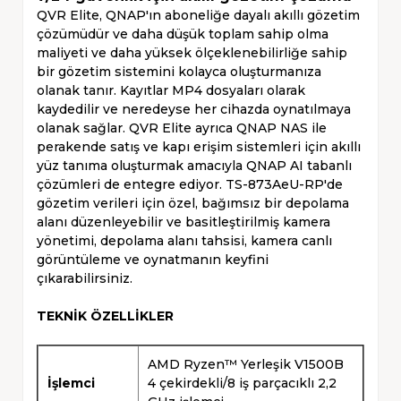
QVR Elite, QNAP'ın aboneliğe dayalı akıllı gözetim
çözümüdür ve daha düşük toplam sahip olma
maliyeti ve daha yüksek ölçeklenebilirliğe sahip
bir gözetim sistemini kolayca oluşturmanıza
olanak tanır. Kayıtlar MP4 dosyaları olarak
kaydedilir ve neredeyse her cihazda oynatılmaya
olanak sağlar. QVR Elite ayrıca QNAP NAS ile
perakende satış ve kapı erişim sistemleri için akıllı
yüz tanıma oluşturmak amacıyla QNAP AI tabanlı
çözümleri de entegre ediyor. TS-873AeU-RP'de
gözetim verileri için özel, bağımsız bir depolama
alanı düzenleyebilir ve basitleştirilmiş kamera
yönetimi, depolama alanı tahsisi, kamera canlı
görüntüleme ve oynatmanın keyfini
çıkarabilirsiniz.
TEKNİK ÖZELLİKLER
AMD Ryzen™ Yerleşik V1500B
İşlemci
4 çekirdekli/8 iş parçacıklı 2,2