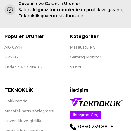
Güvenilir ve Garantili Ürünler
Satın aldığınız tüm ürünlerde orijinallik ve garanti,
Teknoklik güvencesi altındadır.
Popüler Ürünler
Kategoriler
A16 CWH
Masaüstü PC
H27E6
Gaming Monitör
Ender 3 V3 Core XZ
Yazıcı
TEKNOKLİK
İletişim
Hakkımızda
Mesafeli satış sözleşmesi
İletişime Geç
Güvenlilik ve gizlilik
0850 259 88 18
İade ve iptal şartları