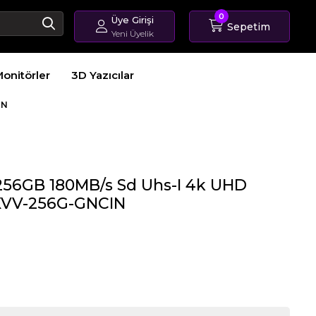
0
Üye Girişi
Sepetim
Yeni Üyelik
Giriş Yap
onitörler
3D Yazıcılar
Üye Ol
Sipariş Takip
IN
256GB 180MB/s Sd Uhs-I 4k UHD
DXVV-256G-GNCIN