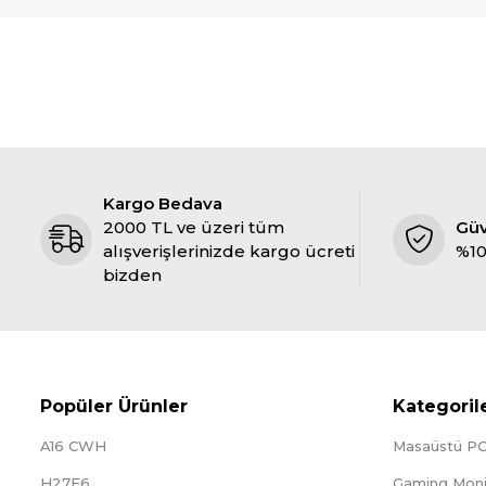
Kargo Bedava
2000 TL ve üzeri tüm
Gü
alışverişlerinizde kargo ücreti
%10
bizden
Popüler Ürünler
Kategoril
A16 CWH
Masaüstü P
H27E6
Gaming Moni