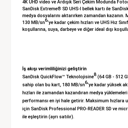
4K UHD video ve Ardışık Seri Çekim Modunda Fotoğ
SanDisk Extreme® SD UHS-I bellek kartı ile SanDi
medya dosyalarını aktarırken zamandan kazanın. M
6
130 MB/sn
’ye kadar çekim hızları ve UHS Hız Sınıf
koşullarına, suya, darbeye ve diğer ideal dışı koşul
İş akışı verimliliğinizi geliştirin
8
SanDisk QuickFlow™ Teknolojisine
(64 GB - 512 G
6
sahip olan bu kart, 180 MB/sn
’ye kadar yüksek a
hızları ile zamandan kazandıran medya yüklemeleri 
performansı en iyi hale getirir. Maksimum hızlara
için SanDisk Professional PRO-READER SD ve mic
ile eşleştirin (ayrı satılır).