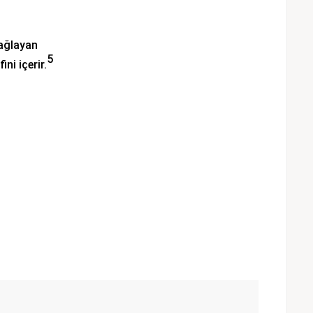
sağlayan
5
ni içerir.