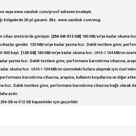
jını veya
www.sandisk.com/proof
adresini inceleyin.
ğı bölgelerde 30 yıl garanti. Bkz. www.sandisk.com/wug
 cihaz üreticisi ile görüşün.
[256 GB-512 GB]
180 MB/sn'ye kadar okuma hızı
lu cihazlar gerekir. 130 MB/sn’ye kadar yazma hızı. Dahili testlere göre; perf
00.000 bayt.
[128 GB]
180 MB/sn'ye kadar okuma hızı. UHS-I 104 MB/sn üzerinde
kadar yazma hızı. Dahili testlere göre; performans barındırma cihazına, arayü
dar okuma hızı. UHS-I 104 MB/sn üzerindeki hızlara ulaşmak için özel teknolo
; performans barındırma cihazına, arayüze, kullanım koşullarına ve diğer etke
hızı. Dahili testlere göre; performans barındırma cihazına bağlı olarak dah
daha azdır.
56 GB ve 512 GB kapasiteler için geçerlidir.