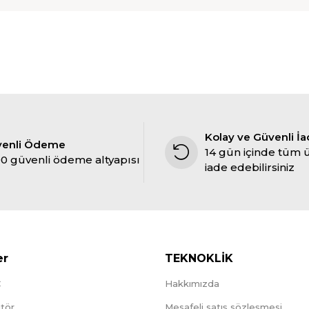
Kolay ve Güvenli İ
venli Ödeme
14 gün içinde tüm 
0 güvenli ödeme altyapısı
iade edebilirsiniz
er
TEKNOKLİK
C
Hakkımızda
tör
Mesafeli satış sözleşmesi