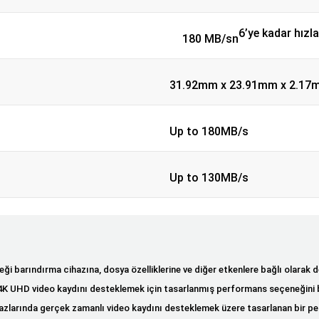
6’ye kadar hızl
180 MB/sn
31.92mm x 23.91mm x 2.17
Up to 180MB/s
Up to 130MB/s
ği barındırma cihazına, dosya özelliklerine ve diğer etkenlere bağlı olarak d
4K UHD video kaydını desteklemek için tasarlanmış performans seçeneğini be
ihazlarında gerçek zamanlı video kaydını desteklemek üzere tasarlanan bir pe