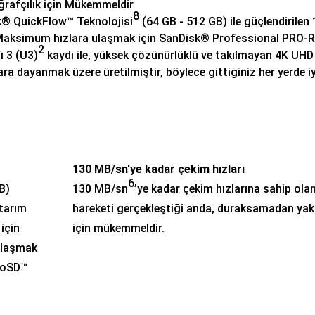
rafçılık için Mükemmeldir
8
sk® QuickFlow™ Teknolojisi
(64 GB - 512 GB) ile güçlendirile
aksimum hızlara ulaşmak için SanDisk® Professional PRO-READ
2
ı 3 (U3)
kaydı ile, yüksek çözünürlüklü ve takılmayan 4K UHD
lara dayanmak üzere üretilmiştir, böylece gittiğiniz her yerde 
130 MB/sn'ye kadar çekim hızları
6
B)
130 MB/sn
’ye kadar çekim hızlarına sahip olan
ktarım
hareketi gerçekleştiği anda, duraksamadan ya
için
için mükemmeldir.
 ulaşmak
roSD™