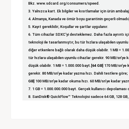
Bkz.
www.sdcard.org/consumers/speed
.
3. Yalnızca kart. Ek bilgiler ve kısıtlamalar için ürün ambala
4. Almanya, Kanada ve ömür boyu garantinin geçerli olmadı
5. Kayıt gereklidir; Koşullar ve şartlar uygulanır.
6. Tüm cihazlar SDXC'yi desteklemez. Daha fazla ayrıntı için
teknoloji ile tasarlanmıştır, bu tür hızlara ulaşabilen uyum
diğer etkenlere bağlı olarak daha düşük olabilir. 1 MB = 1.0
tür hızlara ulaşabilen uyumlu cihazlar gerekir. 90 MB/sn’ye 
düşük olabilir. 1 MB = 1.000.000 bayt.
[64 GB]
170 MB/sn'ye ka
gerekir. 80 MB/sn’ye kadar yazma hızı. Dahili testlere göre
GB]
100 MB/sn'ye kadar okuma hızı. 60 MB/sn’ye kadar yazma 
7. 1 GB = 1.000.000.000 bayt. Gerçek kullanıcı depolaması 
8. SanDisk® QuickFlow™ Teknolojisi sadece 64 GB, 128 GB, 2