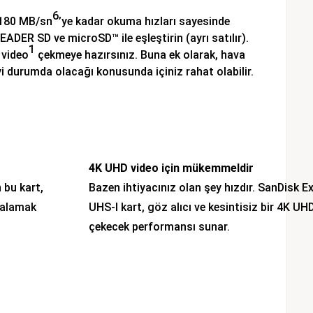
6
n 180 MB/sn
’ye kadar okuma hızları sayesinde
ER SD ve microSD™ ile eşleştirin (ayrı satılır).
1
 video
çekmeye hazırsınız. Buna ek olarak, hava
iyi durumda olacağı konusunda içiniz rahat olabilir.
4K UHD video için mükemmeldir
 bu kart,
Bazen ihtiyacınız olan şey hızdır. SanDisk 
kalamak
UHS-I kart, göz alıcı ve kesintisiz bir 4K UH
çekecek performansı sunar.