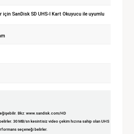
ar için SanDisk SD UHS-I Kart Okuyucu ile uyumlu
mm
eğişebilir. Bkz:
www.sandisk.com/HD
lirler. 30 MB/sn kesintisiz video çekim hızına sahip olan UHS
rformans seçeneği belirler.