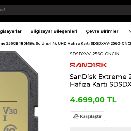
lgisayarlar
Bilgisayar Bileşenleri
Çevre Birimleri
M
eme 256GB 180MB/s Sd Uhs-I 4k UHD Hafıza Kartı SDSDXVV-256G-GNC
SDSDXVV-256G-GNCIN
SanDisk Extreme 
Hafıza Kartı SDS
4.699,00 TL
Karşılaştır