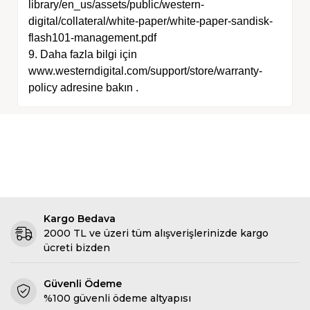
library/en_us/assets/public/western-
digital/collateral/white-paper/white-paper-sandisk-
flash101-management.pdf
9. Daha fazla bilgi için
www.westerndigital.com/support/store/warranty-
policy adresine bakın .
Kargo Bedava
2000 TL ve üzeri tüm alışverişlerinizde kargo
ücreti bizden
Güvenli Ödeme
%100 güvenli ödeme altyapısı