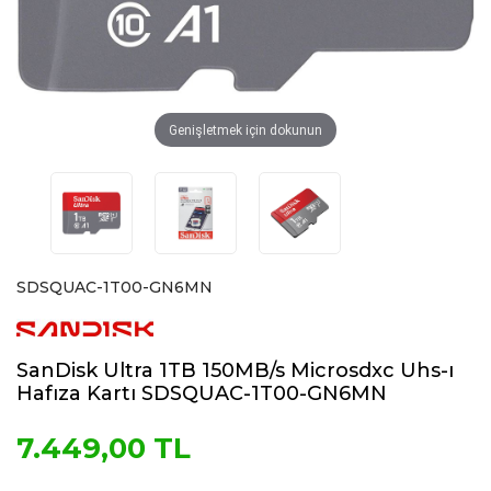
Genişletmek için dokunun
SDSQUAC-1T00-GN6MN
SanDisk Ultra 1TB 150MB/s Microsdxc Uhs-ı
Hafıza Kartı SDSQUAC-1T00-GN6MN
7.449,00 TL