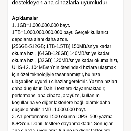
destekleyen ana cihazlarla uyumludur
Açıklamalar
1. 1GB=1.000.000.000 bayt.
1TB=1.000.000.000.000 bayt. Gerçek kullanıcı
depolama alanı daha azdır.
[256GB-512GB; 1TB-1.5TB] 150MB/sn'ye kadar
okuma hızı, [64GB-128GB] 140MB/sn'ye kadar
okuma hızı, [32GB] 120MB/sn'ye kadar okuma hızı,
UHS-I 2. 104MB/sn'nin ötesindeki hızlara ulaşmak
için özel teknolojiyle tasarlanmıştır, bu hıza
ulaşabilen uyumlu cihazlar gerektirir. Yazma hızları
daha düşüktür. Dahili testlere dayanmaktadır;
performans, ana cihaza, arayüze, kullanım
koşullarına ve diğer faktörlere bağlı olarak daha
düşük olabilir. 1MB=1.000.000 bayt.
3. A1 performansı 1500 okuma IOPS, 500 yazma
IOPS'dir. Dahili testlere dayanmaktadır. Sonuçlar
ana cihaza, uygulama türüne ve diğer faktörlere