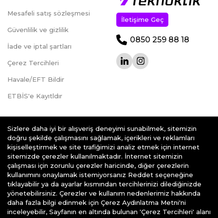
Mesafeli satış sözleşmesi
İletişime Geç
Güvenlilik ve gizlilik
0850 259 88 18
İade ve iptal şartları
Çerez Tercihleri
Havale/EFT Bildir
ETBİS'e Kayıtldır
Sizlere daha iyi bir alışveriş deneyimi sunabilmek, sitemizin
doğru şekilde çalışmasını sağlamak, içerikleri ve reklamları
kişiselleştirmek ve site trafiğimizi analiz etmek için internet
teknoklik.com © 2026 - Her Hakkı Saklıdır.
sitemizde çerezler kullanılmaktadır. İnternet sitemizin
çalışması için zorunlu çerezler haricinde, diğer çerezlerin
kullanımını onaylamak istemiyorsanız Reddet seçeneğine
tıklayabilir ya da ayarlar kısmından tercihlerinizi dilediğinizde
yönetebilirsiniz. Çerezler ve kullanım nedenlerimiz hakkında
daha fazla bilgi edinmek için Çerez Aydınlatma Metni'ni
e-ticaret
alt yapısı ile hazırlanmıştır
inceleyebilir, Sayfanın en altında bulunan 'Çerez Tercihleri' alanı