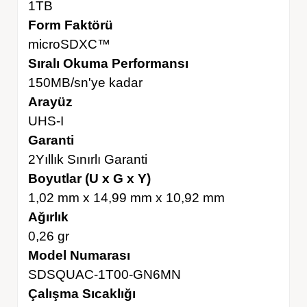
1TB
Form Faktörü
microSDXC™
Sıralı Okuma Performansı
150MB/sn'ye kadar
Arayüz
UHS-I
Garanti
2Yıllık Sınırlı Garanti
Boyutlar (U x G x Y)
1,02 mm x 14,99 mm x 10,92 mm
Ağırlık
0,26 gr
Model Numarası
SDSQUAC-1T00-GN6MN
Çalışma Sıcaklığı