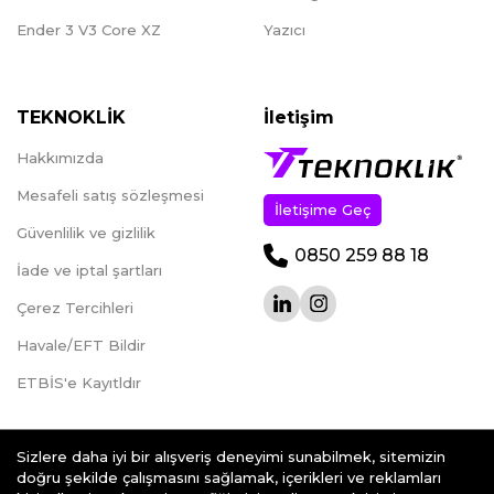
Ender 3 V3 Core XZ
Yazıcı
TEKNOKLİK
İletişim
Hakkımızda
Mesafeli satış sözleşmesi
İletişime Geç
Güvenlilik ve gizlilik
0850 259 88 18
İade ve iptal şartları
Çerez Tercihleri
Havale/EFT Bildir
ETBİS'e Kayıtldır
Sizlere daha iyi bir alışveriş deneyimi sunabilmek, sitemizin
doğru şekilde çalışmasını sağlamak, içerikleri ve reklamları