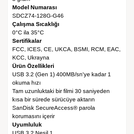
Model Numarası
SDCZ74-128G-G46
Çalışma Sıcaklığı
0°C ila 35°C
Sertifikalar
FCC, ICES, CE, UKCA, BSMI, RCM, EAC,
KCC, Ukrayna
Ürün Özellikleri
USB 3.2 (Gen 1) 400MB/sn'ye kadar 1
okuma hızı
Tam uzunluktaki bir filmi 30 saniyeden
kısa bir sürede sürücüye aktarın
SanDisk SecureAccess® parola
korumasını içerir
Uyumluluk
USB 3.2 Nesil 1