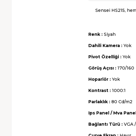
Sensei HS215, hem 
Renk :
Siyah
Dahili Kamera :
Yok
Pivot Özelliği :
Yok
Görüş Açısı :
170/160
Hoparlör :
Yok
Kontrast :
1000:1
Parlaklık :
80 Cd/m2
Ips Panel / Mva Panel
Bağlantı Türü :
VGA 
Curve Ekran :
Hayır