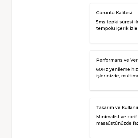
Görüntü Kalitesi
5ms tepki süresi il
tempolu içerik izle
Performans ve Veri
60Hz yenileme hızı
işlerinizde, multi
Tasarım ve Kullan
Minimalist ve zari
masaüstünüzde fazl