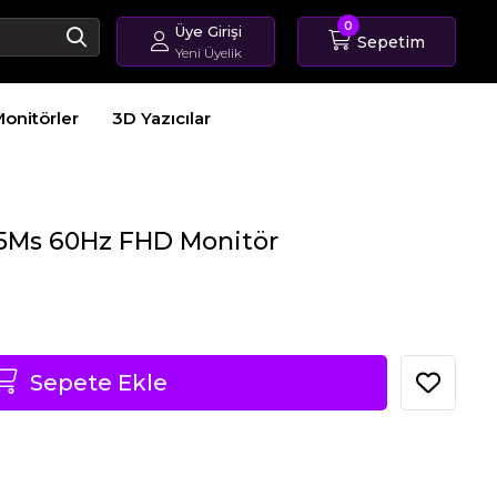
0
Üye Girişi
Sepetim
Yeni Üyelik
Giriş Yap
onitörler
3D Yazıcılar
Üye Ol
Sipariş Takip
" 5Ms 60Hz FHD Monitör
Sepete Ekle