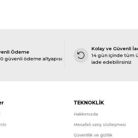
Kolay ve Güvenli İ
venli Ödeme
14 gün içinde tüm 
0 güvenli ödeme altyapısı
iade edebilirsiniz
er
TEKNOKLİK
C
Hakkımızda
tör
Mesafeli satış sözleşmesi
Güvenlilik ve gizlilik