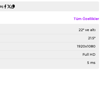
aş
Tüm Özellikler
22" ve altı
21.5"
1920x1080
Full HD
5 ms