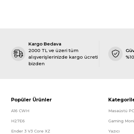
Kargo Bedava
2000 TL ve üzeri tüm
Gü
alışverişlerinizde kargo ücreti
%10
bizden
Popüler Ürünler
Kategoril
A16 CWH
Masaüstü P
H27E6
Gaming Moni
Ender 3 V3 Core XZ
Yazıcı