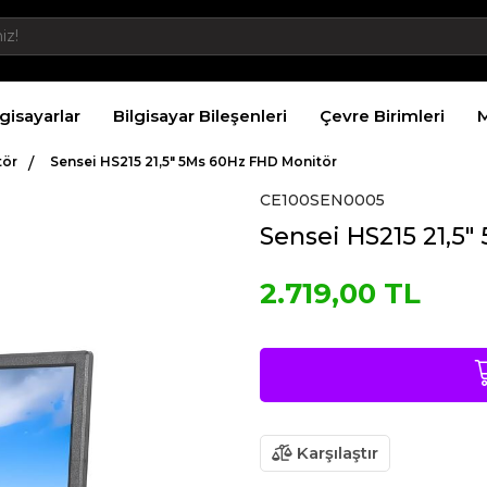
lgisayarlar
Bilgisayar Bileşenleri
Çevre Birimleri
M
tör
Sensei HS215 21,5" 5Ms 60Hz FHD Monitör
CE100SEN0005
Sensei HS215 21,5
2.719,00 TL
Karşılaştır