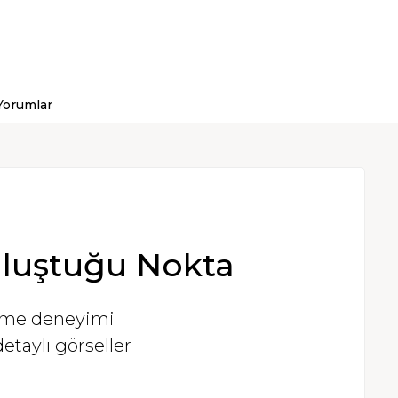
Yorumlar
luştuğu Nokta
üleme deneyimi
etaylı görseller