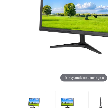
Büyütmek için üstüne gelin