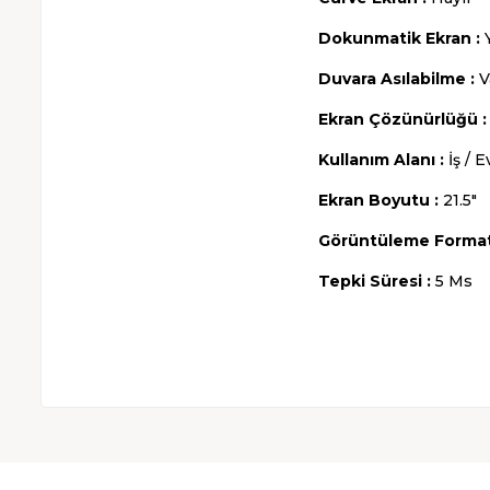
Dokunmatik Ekran :
Duvara Asılabilme :
V
Ekran Çözünürlüğü :
Kullanım Alanı :
İş / E
Ekran Boyutu :
21.5"
Görüntüleme Formatı
Tepki Süresi :
5 Ms