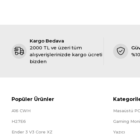
Kargo Bedava
2000 TL ve üzeri tüm
Gü
alışverişlerinizde kargo ücreti
%10
bizden
Popüler Ürünler
Kategoril
A16 CWH
Masaüstü P
H27E6
Gaming Moni
Ender 3 V3 Core XZ
Yazıcı