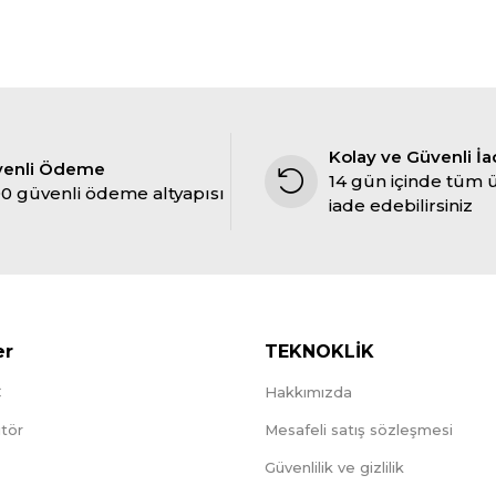
Kolay ve Güvenli İ
venli Ödeme
14 gün içinde tüm 
0 güvenli ödeme altyapısı
iade edebilirsiniz
er
TEKNOKLİK
C
Hakkımızda
tör
Mesafeli satış sözleşmesi
Güvenlilik ve gizlilik