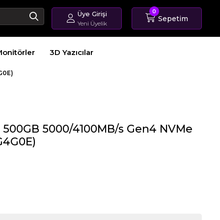
0
Üye Girişi
Sepetim
Yeni Üyelik
Giriş Yap
onitörler
3D Yazıcılar
Üye Ol
Sipariş Takip
G0E)
 500GB 5000/4100MB/s Gen4 NVMe
G4G0E)