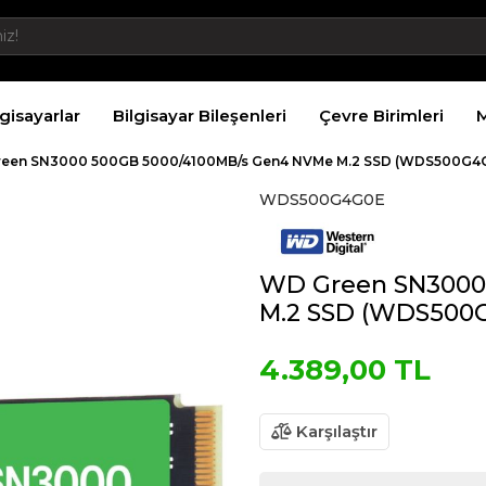
lgisayarlar
Bilgisayar Bileşenleri
Çevre Birimleri
M
een SN3000 500GB 5000/4100MB/s Gen4 NVMe M.2 SSD (WDS500G4
WDS500G4G0E
WD Green SN3000
M.2 SSD (WDS500
4.389,00 TL
Karşılaştır