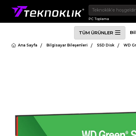
PC Toplama
Bi
TÜM ÜRÜNLER
Ana Sayfa
Bilgisayar Bileşenleri
SSD Disk
WD Gr