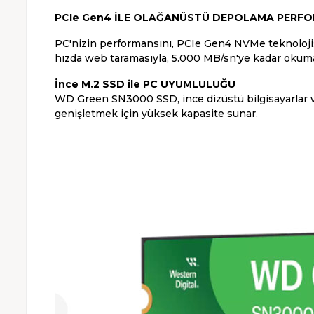
PCIe Gen4 İLE OLAĞANÜSTÜ DEPOLAMA PERF
PC'nizin performansını, PCIe Gen4 NVMe teknolojisi
hızda web taramasıyla, 5.000 MB/sn'ye kadar okuma
İnce M.2 SSD ile PC UYUMLULUĞU
WD Green SN3000 SSD, ince dizüstü bilgisayarlar ve
genişletmek için yüksek kapasite sunar.