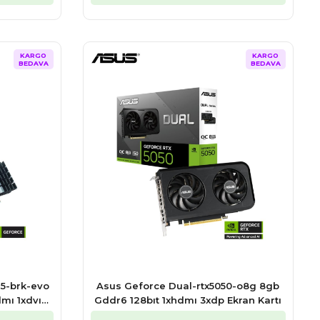
KARGO
KARGO
BEDAVA
BEDAVA
5-brk-evo
Asus Geforce Dual-rtx5050-o8g 8gb
dmı 1xdvı
Gddr6 128bıt 1xhdmı 3xdp Ekran Kartı