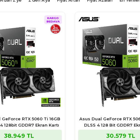
A'dan Z'ye
Z'den A'ya
Fiyat Artan
Fiyat Azalan
En Yeniler
KARGO
BEDAVA
 GeForce RTX 5060 Ti 16GB
Asus Dual GeForce RTX 50
4 128bit GDDR7 Ekran Kartı
DLSS 4 128 Bit GDDR7 Ekr
38.949 TL
30.579 TL