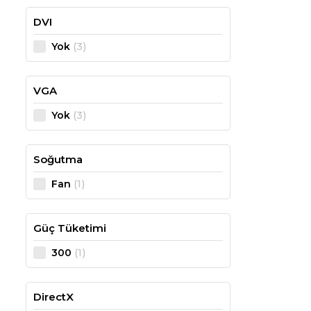
DVI
(3)
Yok
VGA
(3)
Yok
Soğutma
(1)
Fan
Güç Tüketimi
(1)
300
DirectX