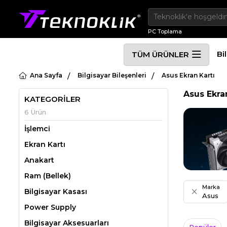
PC Toplama
Bi
TÜM ÜRÜNLER
Ana Sayfa
Bilgisayar Bileşenleri
Asus Ekran Kartı
Asus Ekra
KATEGORİLER
6 Ürün
İşlemci
Ekran Kartı
Anakart
Ram (Bellek)
Marka
Bilgisayar Kasası
Asus
Power Supply
Bilgisayar Aksesuarları