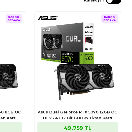
Karşılaştır
KARGO
KARGO
BEDAVA
BEDAVA
60 8GB OC
Asus Dual GeForce RTX 5070 12GB OC
an Kartı
DLSS 4 192 Bit GDDR7 Ekran Kartı
49.759 TL