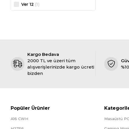
(1)
Ver 12
Kargo Bedava
2000 TL ve üzeri tüm
Gü
alışverişlerinizde kargo ücreti
%10
bizden
Popüler Ürünler
Kategoril
A16 CWH
Masaüstü P
H27E6
Gaming Moni