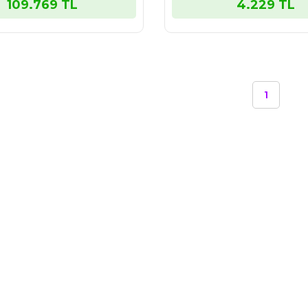
109.769 TL
4.229 TL
1