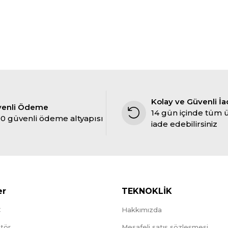
Kolay ve Güvenli İ
venli Ödeme
14 gün içinde tüm 
0 güvenli ödeme altyapısı
iade edebilirsiniz
er
TEKNOKLİK
C
Hakkımızda
tör
Mesafeli satış sözleşmesi