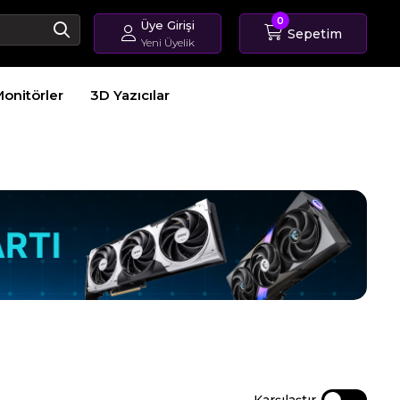
0
Üye Girişi
Sepetim
Yeni Üyelik
Giriş Yap
onitörler
3D Yazıcılar
Üye Ol
Sipariş Takip