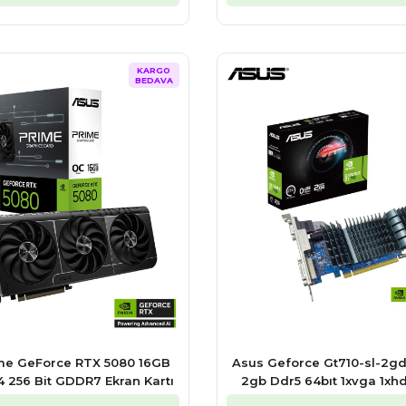
KARGO
BEDAVA
me GeForce RTX 5080 16GB
Asus Geforce Gt710-sl-2gd
 256 Bit GDDR7 Ekran Kartı
2gb Ddr5 64bıt 1xvga 1xh
Ekran Kartı