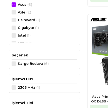
(6)
Asus
(2)
Axle
(1)
Gainward
(1)
Gigabyte
(1)
Intel
(22)
MSI
(14)
Pny
Seçenek
(6)
Kargo Bedava
İşlemci Hızı
(1)
2305 MHz
Asus Pri
OC DLSS 4
İşlemci Tipi