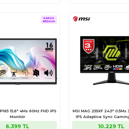
KARGO
BEDAVA
P165 15,6" 4Ms 60Hz FHD IPS
MSI MAG 255XF 24.5″ 0.5Ms
Monitör
IPS Adaptive Sync Gamin
6.399 TL
10.229 TL