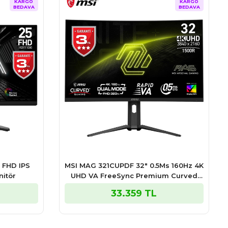
KARGO
KARGO
BEDAVA
BEDAVA
z FHD IPS
MSI MAG 321CUPDF 32″ 0.5Ms 160Hz 4K
itör
UHD VA FreeSync Premium Curved
Gaming Monitör
33.359 TL