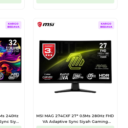
KARGO
KARGO
BEDAVA
BEDAVA
3Ms 240Hz
MSI MAG 274CXF 27″ 0.5Ms 280Hz FHD
Sync Siyah
VA Adaptive Sync Siyah Gaming
Monitör