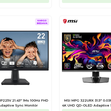
KARGO
BEDAVA
P225V 21.45″ 1Ms 100Hz FHD
MSI MPG 322URX 31.5″ 0.0
Adaptive Sync Monitör
4K UHD QD-OLED Adaptive 
Gaming Monitör