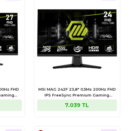
200Hz FHD
MSI MAG 242F 23,8″ 0.5Ms 200Hz FHD
 Gaming
IPS FreeSync Premium Gaming
Monitör
7.039 TL