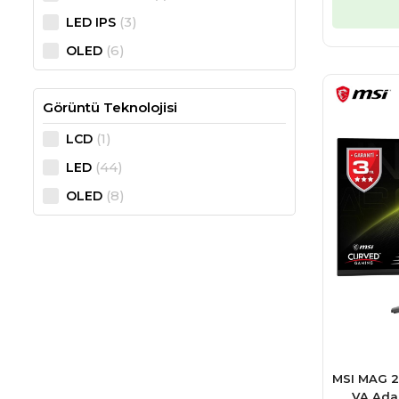
(3)
LED IPS
(6)
OLED
Görüntü Teknolojisi
(1)
LCD
(44)
LED
(8)
OLED
MSI MAG 2
VA Ada