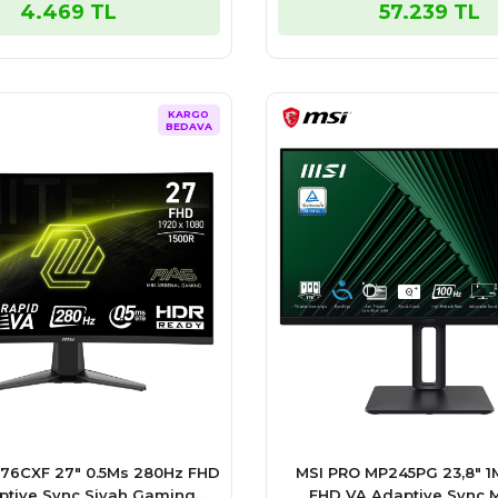
4.469 TL
57.239 TL
KARGO
BEDAVA
76CXF 27″ 0.5Ms 280Hz FHD
MSI PRO MP245PG 23,8″ 1
ptive Sync Siyah Gaming
FHD VA Adaptive Sync 