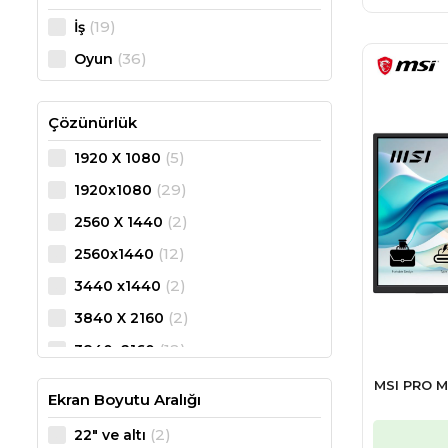
(19)
İş
(36)
Oyun
Çözünürlük
(5)
1920 X 1080
(29)
1920x1080
(2)
2560 X 1440
(12)
2560x1440
(2)
3440 x1440
(2)
3840 X 2160
(12)
3840x2160
(1)
5120 X 1440
MSI PRO M
Ekran Boyutu Aralığı
(2)
22" ve altı