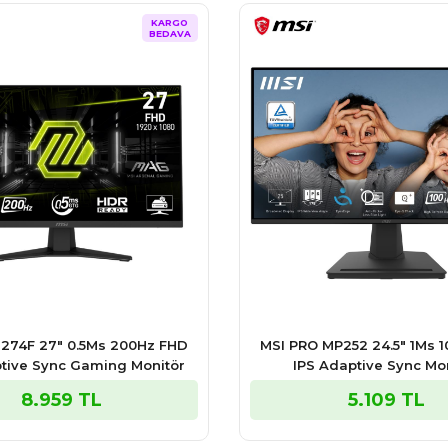
KARGO
BEDAVA
274F 27″ 0.5Ms 200Hz FHD
MSI PRO MP252 24.5″ 1Ms 
tive Sync Gaming Monitör
IPS Adaptive Sync Mo
8.959 TL
5.109 TL