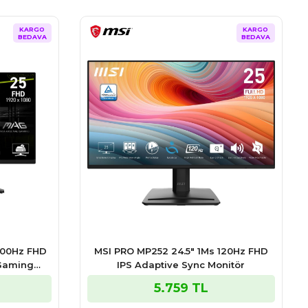
KARGO
KARGO
BEDAVA
BEDAVA
200Hz FHD
MSI PRO MP252 24.5″ 1Ms 120Hz FHD
 Gaming
IPS Adaptive Sync Monitör
5.759 TL