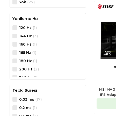
(27)
Yok
(2)
26.5 inç
(27)
27"
Yenileme Hızı
(3)
27.0 inç
(1)
120 Hz
(1)
27-29
(3)
144 Hz
(1)
31.5 inç
(1)
160 Hz
(6)
31.5"
(1)
165 Hz
(4)
32"
(1)
180 Hz
(3)
34"
(2)
200 Hz
(1)
49.0 inç
(5)
240 Hz
(2)
260 Hz
MSI MAG 
Tepki Süresi
(2)
280 Hz
IPS Adap
(17)
0.03 ms
(1)
310 Hz
(1)
0.2 ms
(1)
320 Hz
(2)
0.3 ms