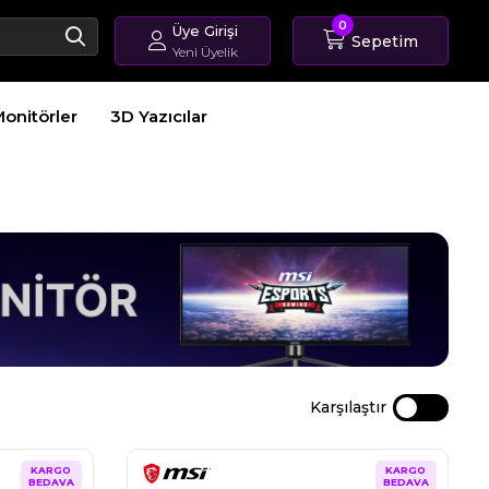
0
Üye Girişi
Sepetim
Yeni Üyelik
Giriş Yap
onitörler
3D Yazıcılar
Üye Ol
Sipariş Takip
Karşılaştır
KARGO
KARGO
BEDAVA
BEDAVA