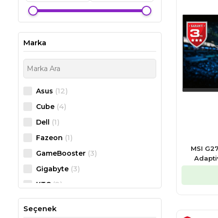
Marka
(12)
Asus
(4)
Cube
(1)
Dell
(1)
Fazeon
MSI G27
(3)
GameBooster
Adapti
(3)
Gigabyte
(2)
KTC
(1)
LG
Seçenek
(84)
MSI