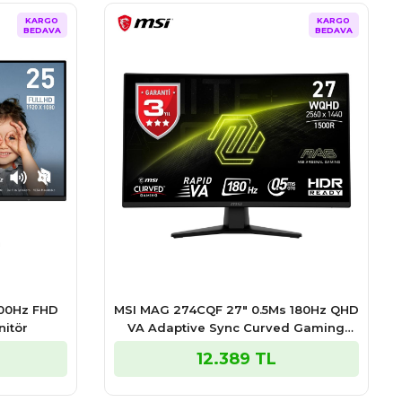
KARGO
KARGO
BEDAVA
BEDAVA
100Hz FHD
MSI MAG 274CQF 27″ 0.5Ms 180Hz QHD
nitör
VA Adaptive Sync Curved Gaming
Monitör
12.389 TL