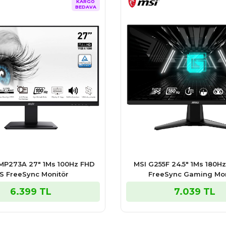
KARGO
BEDAVA
MP273A 27″ 1Ms 100Hz FHD
MSI G255F 24.5″ 1Ms 180H
PS FreeSync Monitör
FreeSync Gaming Mon
6.399 TL
7.039 TL