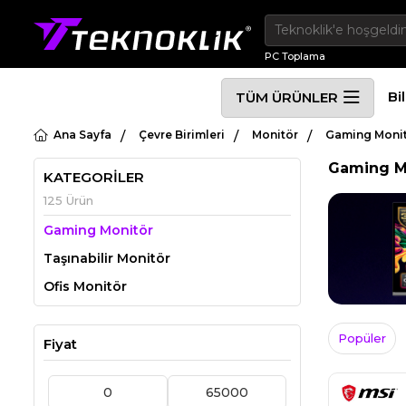
PC Toplama
Bi
TÜM ÜRÜNLER
Ana Sayfa
Çevre Birimleri
Monitör
Gaming Moni
Gaming M
KATEGORİLER
125 Ürün
Gaming Monitör
Taşınabilir Monitör
Ofis Monitör
Popüler
Fiyat