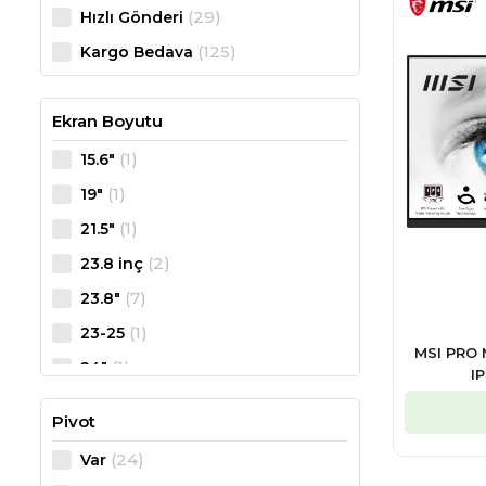
(29)
Hızlı Gönderi
(11)
Philips
(125)
Kargo Bedava
(1)
Quantum
(2)
Sensei
Ekran Boyutu
(1)
15.6"
(1)
19"
(1)
21.5"
(2)
23.8 inç
(7)
23.8"
(1)
23-25
MSI PRO 
(1)
24"
I
(1)
24.5 inç
Pivot
(7)
24.5"
(24)
Var
(1)
25"