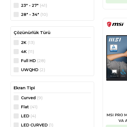
(41)
23" - 27"
(10)
28" - 34"
Çözünürlük Türü
(13)
2K
(11)
4K
(28)
Full HD
(2)
UWQHD
Ekran Tipi
(9)
Curved
(41)
Flat
MSI PRO M
(4)
LED
VA 
(1)
LED CURVED