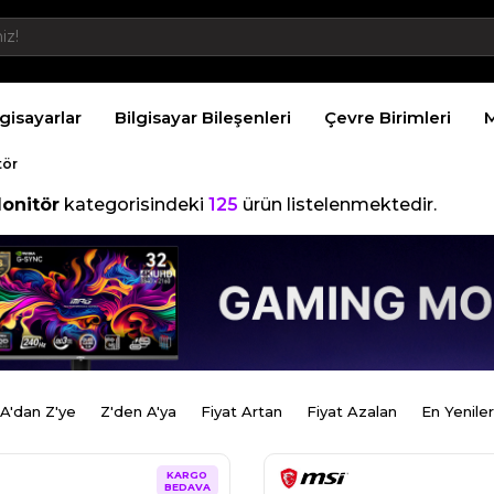
lgisayarlar
Bilgisayar Bileşenleri
Çevre Birimleri
M
tör
onitör
kategorisindeki
125
ürün listelenmektedir.
A'dan Z'ye
Z'den A'ya
Fiyat Artan
Fiyat Azalan
En Yeniler
KARGO
BEDAVA