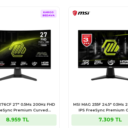
KARGO
BEDAVA
276CF 27″ 0.5Ms 200Hz FHD
MSI MAG 255F 24.5″ 0.5Ms 
eeSync Premium Curved
IPS FreeSync Premium
Gaming Monitör
Monitör
8.959 TL
7.309 TL