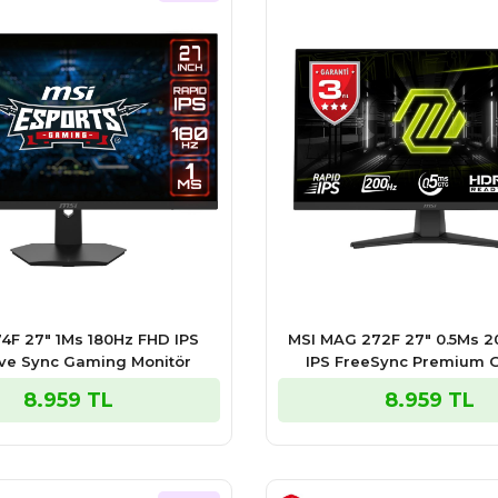
4F 27″ 1Ms 180Hz FHD IPS
MSI MAG 272F 27″ 0.5Ms 
ve Sync Gaming Monitör
IPS FreeSync Premium
Monitör
8.959 TL
8.959 TL