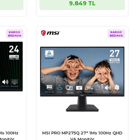
9.849 TL
KARGO
KARGO
BEDAVA
BEDAVA
Ms 100Hz
MSI PRO MP275Q 27″ 1Ms 100Hz QHD
Monitör
VA Monitör