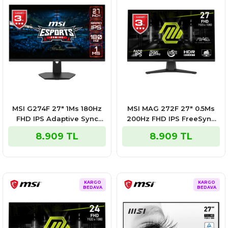
MSI G274F 27″ 1Ms 180Hz
MSI MAG 272F 27″ 0.5Ms
FHD IPS Adaptive Sync
200Hz FHD IPS FreeSync
Gaming Monitör
Premium Gaming Monitör
8.909 TL
8.909 TL
KARGO
KARGO
BEDAVA
BEDAVA