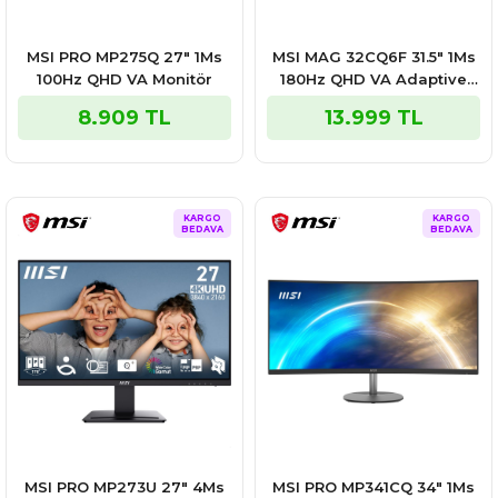
MSI PRO MP275Q 27″ 1Ms
MSI MAG 32CQ6F 31.5″ 1Ms
100Hz QHD VA Monitör
180Hz QHD VA Adaptive
Sync Curved Gaming
8.909 TL
13.999 TL
Monitör
KARGO
KARGO
BEDAVA
BEDAVA
MSI PRO MP273U 27″ 4Ms
MSI PRO MP341CQ 34″ 1Ms