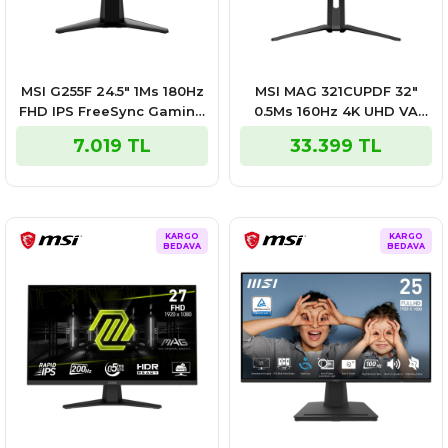
MSI G255F 24.5″ 1Ms 180Hz
MSI MAG 321CUPDF 32″
FHD IPS FreeSync Gaming
0.5Ms 160Hz 4K UHD VA
Monitör
FreeSync Premium Curved
7.019 TL
33.399 TL
Gaming Monitör
KARGO
KARGO
BEDAVA
BEDAVA