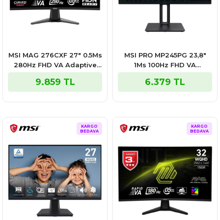
MSI MAG 276CXF 27″ 0.5Ms
MSI PRO MP245PG 23,8″
280Hz FHD VA Adaptive
1Ms 100Hz FHD VA
Sync Siyah Gaming
Adaptive Sync Monitör
9.859 TL
6.379 TL
Monitör
KARGO
KARGO
BEDAVA
BEDAVA