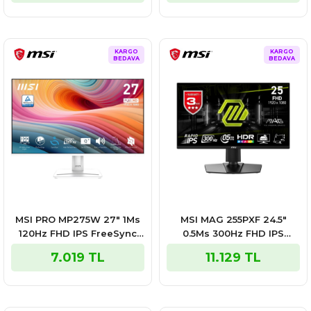
KARGO
KARGO
BEDAVA
BEDAVA
MSI PRO MP275W 27″ 1Ms
MSI MAG 255PXF 24.5″
120Hz FHD IPS FreeSync
0.5Ms 300Hz FHD IPS
Monitör
FreeSync Premium
7.019 TL
11.129 TL
Gaming Monitör