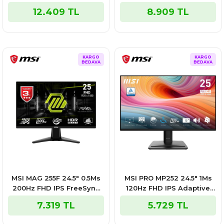
Sync Curved Gaming
Premium Curved Gaming
12.409 TL
8.909 TL
Monitör
Monitör
KARGO
KARGO
BEDAVA
BEDAVA
MSI MAG 255F 24.5″ 0.5Ms
MSI PRO MP252 24.5″ 1Ms
200Hz FHD IPS FreeSync
120Hz FHD IPS Adaptive
Premium Gaming Monitör
Sync Monitör
7.319 TL
5.729 TL