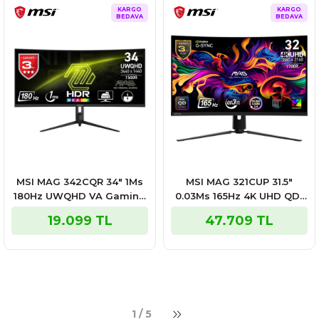
KARGO
KARGO
BEDAVA
BEDAVA
MSI MAG 342CQR 34″ 1Ms
MSI MAG 321CUP 31.5″
180Hz UWQHD VA Gaming
0.03Ms 165Hz 4K UHD QD-
Monitör
OLED Adaptive Sync
19.099 TL
47.709 TL
Gaming Monitör
1 / 5