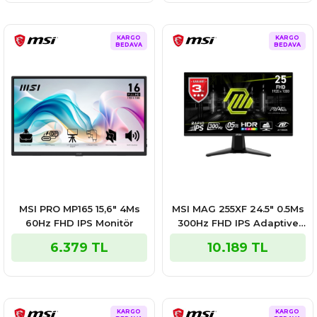
KARGO
KARGO
BEDAVA
BEDAVA
MSI PRO MP165 15,6" 4Ms
MSI MAG 255XF 24.5″ 0.5Ms
60Hz FHD IPS Monitör
300Hz FHD IPS Adaptive
Sync Gaming Monitör
6.379 TL
10.189 TL
KARGO
KARGO