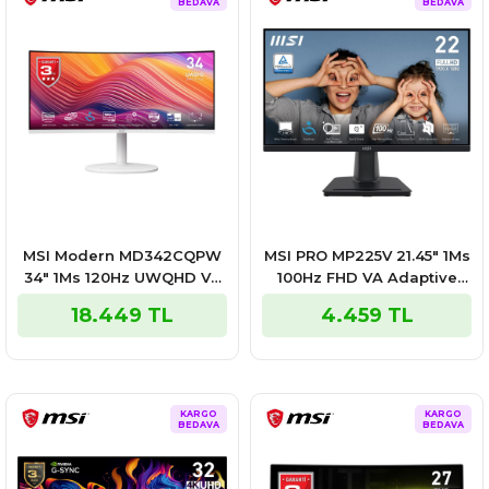
BEDAVA
BEDAVA
MSI Modern MD342CQPW
MSI PRO MP225V 21.45″ 1Ms
34″ 1Ms 120Hz UWQHD VA
100Hz FHD VA Adaptive
Adaptive Sync Monitör
Sync Monitör
18.449 TL
4.459 TL
KARGO
KARGO
BEDAVA
BEDAVA