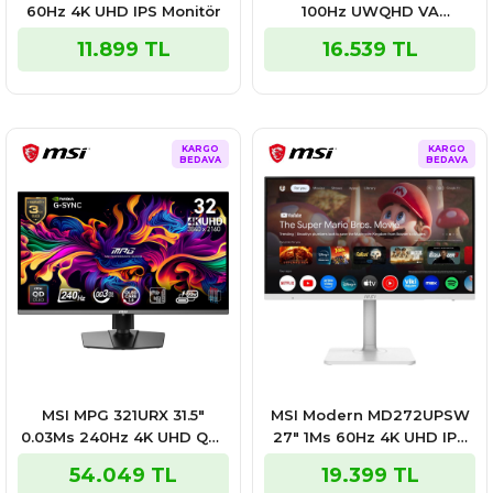
60Hz 4K UHD IPS Monitör
100Hz UWQHD VA
FreeSync Monitör
11.899 TL
16.539 TL
KARGO
KARGO
BEDAVA
BEDAVA
MSI MPG 321URX 31.5″
MSI Modern MD272UPSW
0.03Ms 240Hz 4K UHD QD-
27″ 1Ms 60Hz 4K UHD IPS
OLED G-Sync Gaming
Adaptive Sync Beyaz
54.049 TL
19.399 TL
Monitör
Monitör