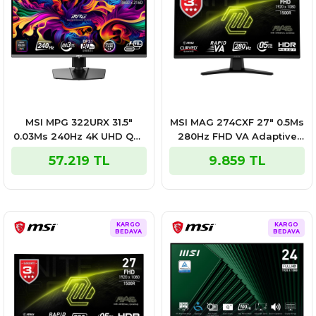
MSI MPG 322URX 31.5″
MSI MAG 274CXF 27″ 0.5Ms
0.03Ms 240Hz 4K UHD QD-
280Hz FHD VA Adaptive
OLED Adaptive Sync Siyah
Sync Siyah Gaming
57.219 TL
9.859 TL
Gaming Monitör
Monitör
KARGO
KARGO
BEDAVA
BEDAVA