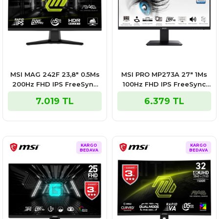
MSI MAG 242F 23,8″ 0.5Ms
MSI PRO MP273A 27″ 1Ms
200Hz FHD IPS FreeSync
100Hz FHD IPS FreeSync
Premium Gaming Monitör
Monitör
7.019 TL
6.379 TL
KARGO
KARGO
BEDAVA
BEDAVA