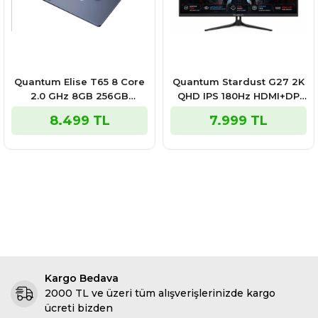
Quantum Elise T65 8 Core
Quantum Stardust G27 2K
2.0 GHz 8GB 256GB
QHD IPS 180Hz HDMI+DP
Wifi+BT5.0+GPS+LTE
Siyah 27" Flat Gaming
8.499 TL
7.999 TL
5/12MP 11'' FHD Android 14
Monitör (Sıfır Ölü Pixel
6000mAH Tablet
Garantili)
Kargo Bedava
2000 TL ve üzeri tüm alışverişlerinizde kargo
ücreti bizden