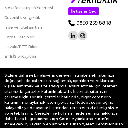
Mesafeli satış sözleşmesi
İletişime Geç
Güvenlilik ve gizlilik
0850 259 88 18
İade ve iptal şartları
Çerez Tercihleri
Havale/EFT Bildir
ETBİS'e Kayıtldır
Sizlere daha iyi bir alışveriş deneyimi sunabilmek, sitemizin
doğru şekilde çalışmasını sağlamak, içerikleri ve reklamları
kişiselleştirmek ve site trafiğimizi analiz etmek için internet
teknoklik.com © 2026 - Her Hakkı Saklıdır.
sitemizde çerezler kullanılmaktadır. İnternet sitemizin
çalışması için zorunlu çerezler haricinde, diğer çerezlerin
kullanımını onaylamak istemiyorsanız Reddet seçeneğine
tıklayabilir ya da ayarlar kısmından tercihlerinizi dilediğinizde
yönetebilirsiniz. Çerezler ve kullanım nedenlerimiz hakkında
daha fazla bilgi edinmek için Çerez Aydınlatma Metni'ni
e-ticaret
alt yapısı ile hazırlanmıştır
inceleyebilir, Sayfanın en altında bulunan 'Çerez Tercihleri' alanı