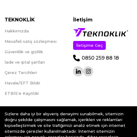
TEKNOKLİK
İletişim
Hakkımızda
Mesafeli satış sözleşmesi
İletişime Geç
Güvenlilik ve gizlilik
0850 259 88 18
İade ve iptal şartları
Çerez Tercihleri
Havale/EFT Bildir
ETBİS'e Kayıtldır
Sizlere daha iyi bir alışveriş deneyimi sunabilmek, sitemizin
doğru şekilde çalışmasını sağlamak, içerikleri ve reklamları
kişiselleştirmek ve site trafiğimizi analiz etmek için internet
teknoklik.com © 2026 - Her Hakkı Saklıdır.
sitemizde çerezler kullanılmaktadır. İnternet sitemizin