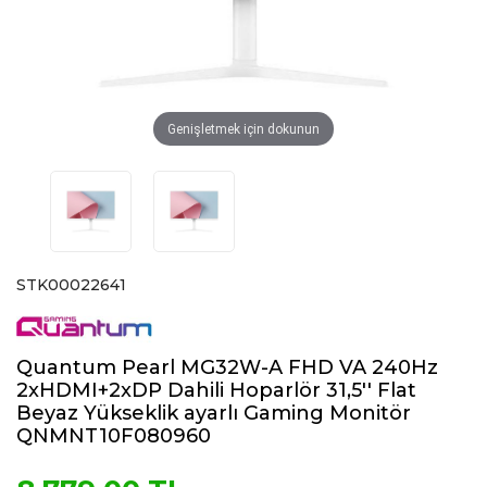
Genişletmek için dokunun
STK00022641
Quantum Pearl MG32W-A FHD VA 240Hz
2xHDMI+2xDP Dahili Hoparlör 31,5'' Flat
Beyaz Yükseklik ayarlı Gaming Monitör
QNMNT10F080960