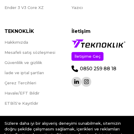
Ender 3 V3 Core XZ
Yazıcı
TEKNOKLİK
İletişim
Hakkımızda
Mesafeli satış sözleşmesi
İletişime Geç
Güvenlilik ve gizlilik
0850 259 88 18
İade ve iptal şartları
Çerez Tercihleri
Havale/EFT Bildir
ETBİS'e Kayıtldır
Sizlere daha iyi bir alışveriş deneyimi sunabilmek, sitemizin
doğru şekilde çalışmasını sağlamak, içerikleri ve reklamları