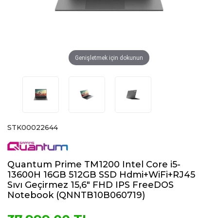
Genişletmek için dokunun
STK00022644
Quantum Prime TM1200 Intel Core i5-
13600H 16GB 512GB SSD Hdmi+WiFi+RJ45
Sıvı Geçirmez 15,6" FHD IPS FreeDOS
Notebook (QNNTB10B060719)